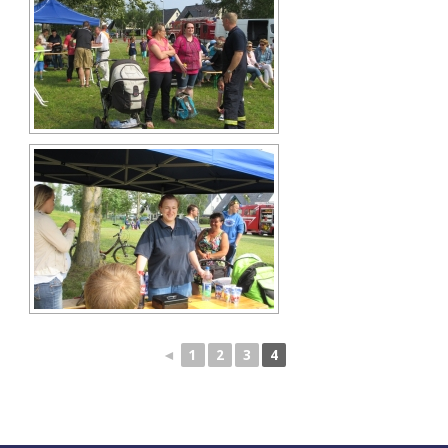
◄
1
2
3
4